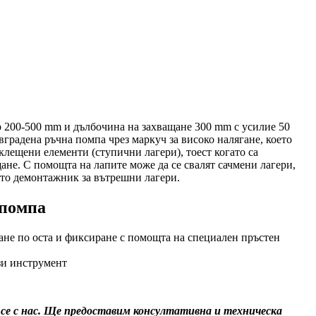
р 200-500 mm и дълбочина на захващане 300 mm с усилие 50
градена ръчна помпа чрез маркуч за високо налягане, което
лещени елементи (ступични лагери), тоест когато са
ане. С помощта на лапите може да се свалят сачмени лагери,
като демонтажник за вътрешни лагери.
 помпа
ане по оста и фиксиране с помощта на специален пръстен
зи инструмент
 се с нас. Ще предоставим консултативна и техническа