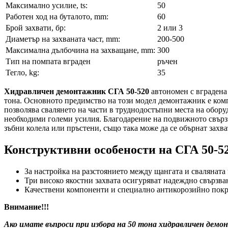
Максимално усилие, ts:
50
Работен ход на буталото, mm:
60
Брой захвати, бр:
2 или 3
Диаметър на захваната част, mm:
200-500
Максимална дълбочина на захващане, mm:
300
Тип на помпата вграден
ръчен
Тегло, kg:
35
Хидравличен демонтажник СГА 50-520
автономен с вградена 
тона. Основното предимство на този модел демонтажник е компа
позволява свалянето на части в труднодостъпни места на обору
необходими големи усилия. Благодарение на подвижното свързв
зъбни колела или пръстени, също така може да се обърнат захва
Конструктивни особености на СГА 50-5
За настройка на разстоянието между щангата и свалянат
Три високо якостни захвата осигуряват надеждно свързван
Качествени компоненти и специално антикорозийно покр
Внимание!!!
Ако имате въпроси при избора на 50 тона хидравличен демо