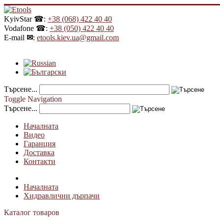
KyivStar ☎:
+38 (068) 422 40 40
Vodafone ☎:
+38 (050) 422 40 40
E-mail
✉
:
etools.kiev.ua@gmail.com
Търсене...
Toggle Navigation
Търсене...
Началната
Видео
Гаранция
Доставка
Контакти
Началната
Хидравлични дърпачи
Каталог товаров