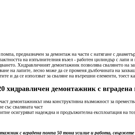
помпа, предназначен за демонтаж на части с натягане с диаметъ
ктността на изпълнителния възел - работен цилиндър с лапи и в
дването. Хидравличният демонтажник позволява свалянето на зак
ане на лапите, лесно може да се променя дълбочината на захващ
тите и да се използват за сваляне на вътрешни елементи, тоест 
20 хидравличен демонтажник с вградена
а част демонтажникът има конструктивна възможност за преместв
е със сваляната част
итие осигуряват надеждна и продължителна експлоатация на то
нтажник с вградена помпа 50 тона усилие
и работа, свържете