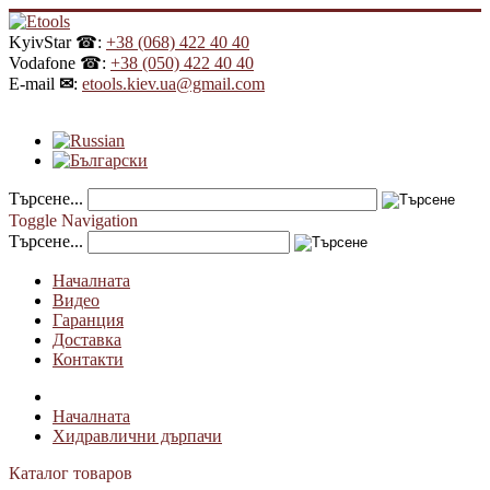
KyivStar ☎:
+38 (068) 422 40 40
Vodafone ☎:
+38 (050) 422 40 40
E-mail
✉
:
etools.kiev.ua@gmail.com
Търсене...
Toggle Navigation
Търсене...
Началната
Видео
Гаранция
Доставка
Контакти
Началната
Хидравлични дърпачи
Каталог товаров