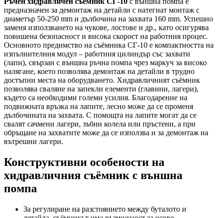
Ръчен хидравличен съёмник СГ-10
с външна помпа е
предназначен за демонтаж на детайли с натегнат монтаж с
диаметър 50-250 mm и дълбочина на захвата 160 mm. Успешно
заменя използването на чукове, лостове и др., като осигурява
повишена безопасност и висока скорост на работния процес.
Основното предимство на съёмника СГ-10 е компактността на
изпълнителния модул – работния цилиндър със захвати
(лапи), свързан с външна ръчна помпа чрез маркуч за високо
налягане, което позволява демонтаж на детайли в трудно
достъпни места на оборудването. Хидравличният съёмник
позволява сваляне на запекли елементи (главини, лагери),
където са необходими големи усилия. Благодарение на
подвижната връзка на лапите, лесно може да се променя
дълбочината на захвата. С помощта на лапите могат да се
свалят сачмени лагери, зъбни колела или пръстени, а при
обръщане на захватите може да се използва и за демонтаж на
вътрешни лагери.
Конструктивни особености на
хидравличния съёмник с външна
помпа
За регулиране на разстоянието между буталото и
детайла, съёмникът има възможност за осово