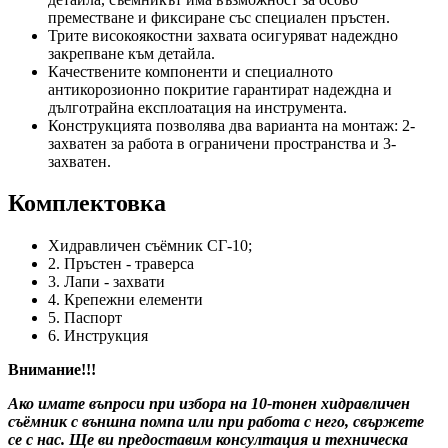
преместване и фиксиране със специален пръстен.
Трите високоякостни захвата осигуряват надеждно
закрепване към детайла.
Качествените компоненти и специалното
антикорозионно покритие гарантират надеждна и
дълготрайна експлоатация на инструмента.
Конструкцията позволява два варианта на монтаж: 2-
захватен за работа в ограничени пространства и 3-
захватен.
Комплектовка
Хидравличен съёмник СГ-10;
2. Пръстен - траверса
3. Лапи - захвати
4. Крепежни елементи
5. Паспорт
6. Инструкция
Внимание!!!
Ако имате въпроси при избора на 10-тонен хидравличен
съёмник с външна помпа
или при работа с него, свържете
се с нас. Ще ви предоставим консултация и техническа