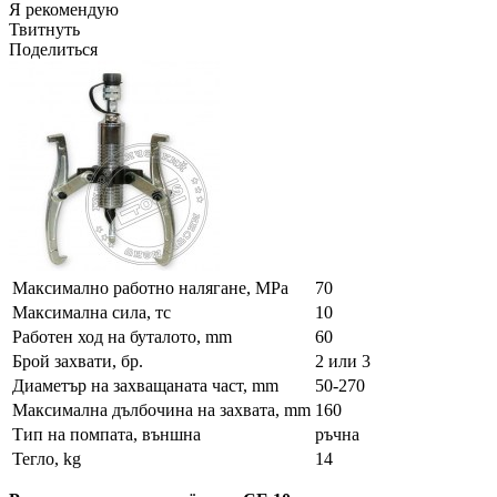
Я рекомендую
Твитнуть
Поделиться
Максимално работно налягане, MPa
70
Максимална сила, тс
10
Работен ход на буталото, mm
60
Брой захвати, бр.
2 или 3
Диаметър на захващаната част, mm
50-270
Максимална дълбочина на захвата, mm
160
Тип на помпата, външна
ръчна
Тегло, kg
14