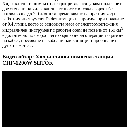
Хидравличната помпа с електропривод осигурява подаване в
две степени на хидравлична течност с висока скорост без
натоварване до 3.0 л/мин за преминаване на празния ход на
работния инструмент. Работният цикъл протича при подаване
от 0.4 л/мин, което за основната маса от електромонтажния
3
хидравличен инструмент с работен обем не повече от 150 см
е достатъчно по скорост за извършване на операции по рязане
на кабел, пресоване на кабелни накрайници и пробиване на
дупки в метала.
Видео обзор: Хидравлична помпена станция
СНГ-1200W SHTOK