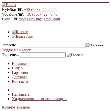
KyivStar ☎:
+38 (068) 422 40 40
Vodafone ☎:
+38 (050) 422 40 40
E-mail
✉
:
etools.kiev.ua@gmail.com
Търсене...
Toggle Navigation
Търсене...
Началната
Видео
Гаранция
Доставка
Контакти
Началната
Хидравлични помпени станции
Каталог товаров