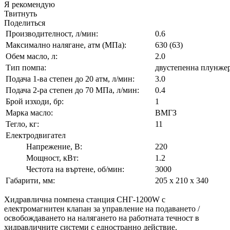
Я рекомендую
Твитнуть
Поделиться
Производителност, л/мин:
0.6
Максимално налягане, атм (МПа):
630 (63)
Обем масло, л:
2.0
Тип помпа:
двустепенна плунже
Подача 1-ва степен до 20 атм, л/мин:
3.0
Подача 2-ра степен до 70 МПа, л/мин:
0.4
Брой изходи, бр:
1
Марка масло:
ВМГЗ
Тегло, кг:
11
Електродвигател
Напрежение, В:
220
Мощност, кВт:
1.2
Честота на въртене, об/мин:
3000
Габарити, мм:
205 х 210 х 340
Хидравлична помпена станция СНГ-1200W с
електромагнитен клапан за управление на подаването /
освобождаването на налягането на работната течност в
хидравличните системи с едностранно действие.