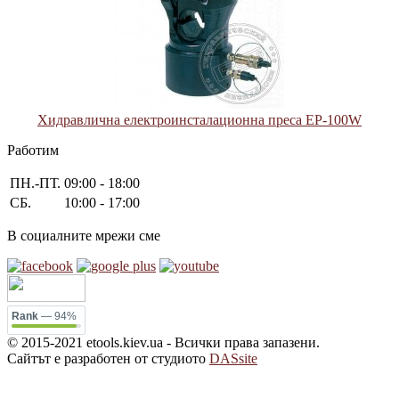
Хидравлична електроинсталационна преса EP-100W
Работим
ПН.-ПТ.
09:00 - 18:00
СБ.
10:00 - 17:00
В социалните мрежи сме
Rank
— 94%
© 2015-2021 etools.kiev.ua - Всички права запазени.
Сайтът е разработен от студиото
DASsite