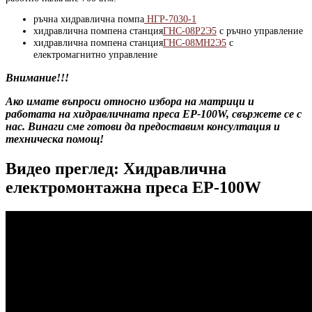
ръчна хидравлична помпа
НГР-7030-1
хидравлична помпена станция
ГНС-08Р2Э5
с ръчно управление
хидравлична помпена станция
ГНС-08МН2Э5
с
електромагнитно управление
Внимание!!!
Ако имате въпроси относно избора на матрици и
работата на хидравличната преса EP-100W, свържете се с
нас. Винаги сме готови да предоставим консултация и
техническа помощ!
Видео преглед: Хидравлична
електромонтажна преса EP-100W