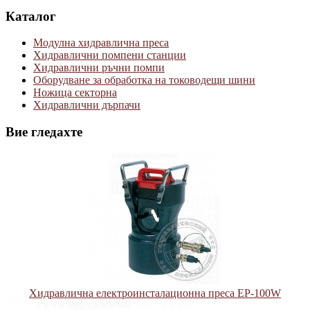
Каталог
Модулна хидравлична преса
Хидравлични помпени станции
Хидравлични ръчни помпи
Оборудване за обработка на тоководещи шини
Ножица секторна
Хидравлични дърпачи
Вие гледахте
Хидравлична електроинсталационна преса EP-100W