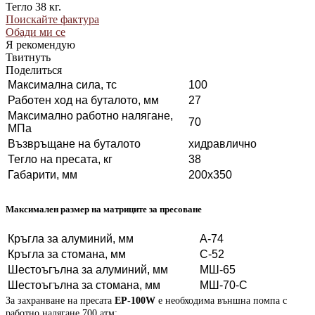
Тегло 38 кг.
Поискайте фактура
Обади ми се
Я рекомендую
Твитнуть
Поделиться
Максимална сила, тс
100
Работен ход на буталото, мм
27
Максимално работно налягане,
70
МПа
Възвръщане на буталото
хидравлично
Тегло на пресата, кг
38
Габарити, мм
200x350
Максимален размер на матриците за пресоване
Кръгла за алуминий, мм
А-74
Кръгла за стомана, мм
С-52
Шестоъгълна за алуминий, мм
МШ-65
Шестоъгълна за стомана, мм
МШ-70-С
За захранване на пресата
EP-100W
е необходима външна помпа с
работно налягане 700 атм: