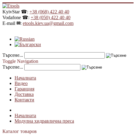
KyivStar ☎:
+38 (068) 422 40 40
Vodafone ☎:
+38 (050) 422 40 40
E-mail
✉
:
etools.kiev.ua@gmail.com
Търсене...
Toggle Navigation
Търсене...
Началната
Видео
Гаранция
Доставка
Контакти
Началната
Модулна хидравлична преса
Каталог товаров