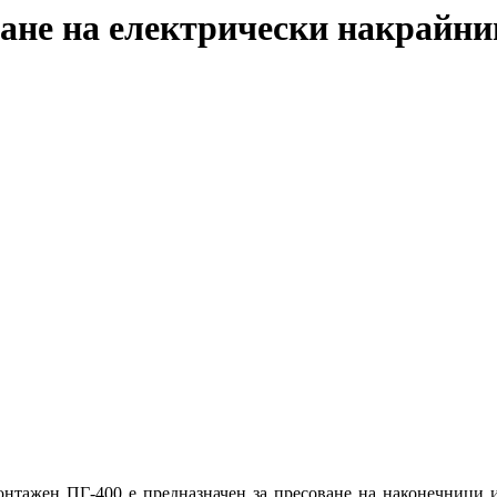
ане на електрически накрайни
нтажен ПГ-400 е предназначен за пресоване на наконечници 