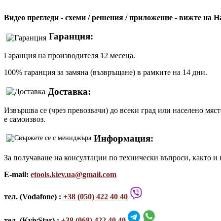
Видео прегледи - схеми / решения / приложение - вижте на
Гаранция:
Гаранция на производителя 12 месеца.
100% гаранция за замяна (възвръщане) в рамките на 14 дни.
Доставка:
Извършва се (чрез превозвачи) до всеки град или населено мяс
е самоизвоз.
Информация:
За получаване на консултации по технически въпроси, както и 
E-mail:
etools.kiev.ua@gmail.com
тел. (Vodafone) :
+38 (050) 422 40 40
тел. (KyivStar) :
+38 (068) 422 40 40