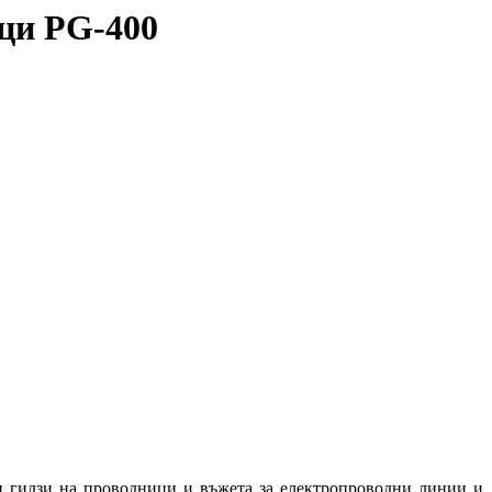
ци PG-400
и гилзи на проводници и въжета за електропроводни линии и