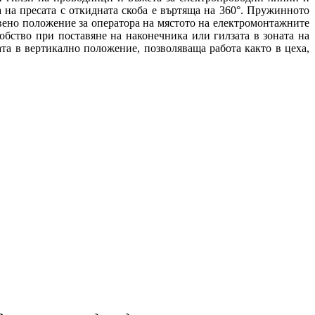
 на пресата с откидната скоба е въртяща на 360°. Пружинното
вено положение за оператора на мястото на електромонтажните
Удобство при поставяне на наконечника или гилзата в зоната на
та в вертикално положение, позволяваща работа както в цеха,