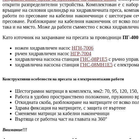
открити разпределителни устройства. Комплектован е с набор
връщане на силовия цилиндър на хидравличната преса, компак
работи по пресоване на кабелни наконечници с шестограм сечен
пресоване. Разблокиране на кабелния наконечник от всяко по
така и на място. Може да работи съвместно с всяка хидравлич
Като източник на захранване на пресата за проводници
ПГ-400
ножен хидравличен насос
НГН-7006
ръчен хидравличен насос
НГР-7004
хидравлична насосна станция
ГНС-08Р1Е5
с ръчно управ
хидравлична насосна станция
ГНС-08МН1Е5
с електром
Конструктивни особености на пресата за електромонтажни работи
Шестограмни матрици в комплекта, мм2: 70, 95, 120, 150, 
Работа в удобно пространствено положение, пружинно в
Откидната скоба, разблокиране на матриците от всяко п
Здрава фиксация на матриците, с защита от въртене
Сменяеми матрици за кабелни наконечници
Въртяща се работна част на главата на 360°
Внимание!!!