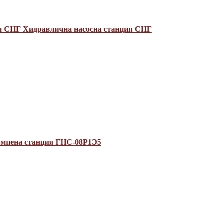
ая СНГ
Хидравлична насосна станция СНГ
мпена станция ГНС-08Р1Э5