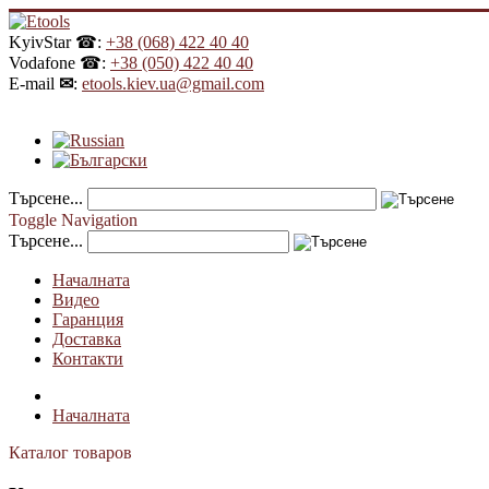
KyivStar ☎:
+38 (068) 422 40 40
Vodafone ☎:
+38 (050) 422 40 40
E-mail
✉
:
etools.kiev.ua@gmail.com
Търсене...
Toggle Navigation
Търсене...
Началната
Видео
Гаранция
Доставка
Контакти
Началната
Каталог товаров