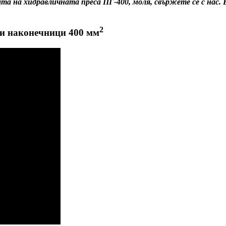
та на хидравличната преса
ПГ-400
, моля, свържете се с нас
2
ни наконечници 400 мм