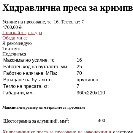
Хидравлична преса за кримпв
Усилие на пресоване, тс: 16, Тегло, кг: 7
4700,00 ₴
Поискайте фактура
Обади ми се
Я рекомендую
Твитнуть
Поделиться
Максимално усилие, тс:
16
Работен ход на буталото, мм:
25
Работно налягане, МПа:
70
Връщане на буталото
пружинно
Тегло на пресата, кг:
7
Габарити, мм:
360x220x110
Максимален размер на матриците за пресоване
2
400
Шестограмна за алуминий, мм
:
Хидравличният преса за пресоване на наконечници
електромо