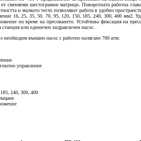
 от сменяеми шестограмни матрици. Поворотната работна глава
тността и малкото тегло позволяват работа в удобно пространст
ие 16, 25, 35, 50, 70, 95, 120, 150, 185, 240, 300, 400 мм2. 
ложение по време на пресоването. Устойчива фиксация на преса
на станция или единичен хидравличен насос.
е необходим външен насос с работно налягане 700 атм:
ление
агнитно управление
185, 240, 300, 400
ръщане
оложение