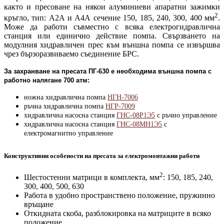
както и пресоване на някои алуминиеви апаратни зажимки
2
кръгло, тип: А2А и А4А сечение 150, 185, 240, 300, 400 мм
.
Може да работи съвместно с всяка електрогидравлична
станция или единично действие помпа. Свързването на
модулния хидравличен прес към външна помпа се извършва
чрез бързоразвиваемо съединение БРС.
За захранване на пресата ПГ-630 е необходима външна помпа с
работно налягане 700 атм:
ножна хидравлична помпа
НГН-7006
ръчна хидравлична помпа
НГР-7009
хидравлична насосна станция
ГНС-08Р1Э5
с ръчно управление
хидравлична насосна станция
ГНС-08МН1Э5
с
електромагнитно управление
Конструктивни особености на пресата за електромонтажни работи
2
Шестостенни матрици в комплекта, мм
: 150, 185, 240,
300, 400, 500, 630
Работа в удобно пространствено положение, пружинно
връщане
Откидната скоба, разблокировка на матриците в всяко
положение