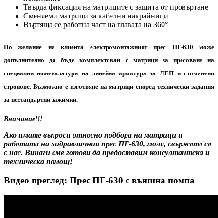
Твърда фиксация на матриците с защита от провъртане
Сменяеми матрици за кабелни накрайници
Въртяща се работна част на главата на 360°
По желание на клиента електромонтажният прес ПГ-630 може
допълнително да бъде комплектован с матрици за пресоване на
специални номенклатури на линейна арматура за ЛЕП и стоманени
стропове. Възможно е изготвяне на матрици според технически задания
за нестандартни зажимки.
Внимание!!!
Ако имате въпроси относно подбора на матрици и
работата на хидравличния прес
ПГ-630
, моля, свържете се
с нас. Винаги сме готови да предоставим консултантска и
техническа помощ!
Видео преглед: Прес ПГ-630 с външна помпа