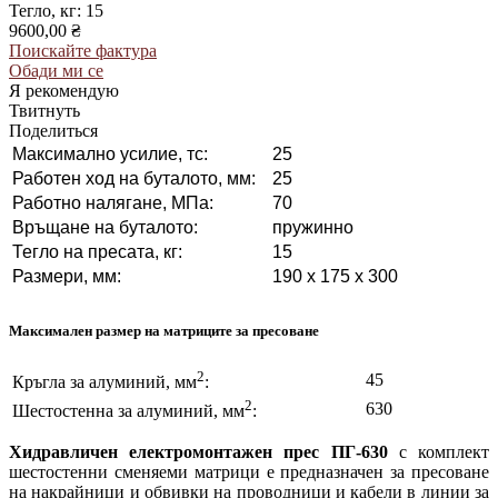
Тегло, кг: 15
9600,00 ₴
Поискайте фактура
Обади ми се
Я рекомендую
Твитнуть
Поделиться
Максимално усилие, тс:
25
Работен ход на буталото, мм:
25
Работно налягане, МПа:
70
Връщане на буталото:
пружинно
Тегло на пресата, кг:
15
Размери, мм:
190 x 175 x 300
Максимален размер на матриците за пресоване
2
45
Кръгла за алуминий, мм
:
2
630
Шестостенна за алуминий, мм
:
Хидравличен електромонтажен прес ПГ-630
с комплект
шестостенни сменяеми матрици е предназначен за пресоване
на накрайници и обвивки на проводници и кабели в линии за