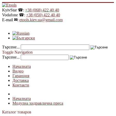
KyivStar ☎:
+38 (068) 422 40 40
Vodafone ☎:
+38 (050) 422 40 40
E-mail
✉
:
etools.kiev.ua@gmail.com
Търсене...
Toggle Navigation
Търсене...
Началната
Видео
Гаранция
Доставка
Контакти
Началната
Модулна хидравлична преса
Каталог товаров