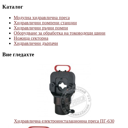
Каталог
Модулна хидравлична преса
Хидравлични помпени станции
Хидравлични ръчни помпи
Оборудване за обработка на тоководещи шини
Ножица секторна
Хидравлични дърпачи
Вие гледахте
Хидравлична електроинсталационна преса ПГ-630