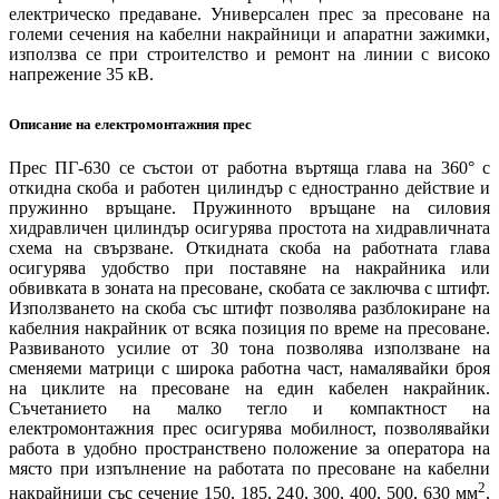
електрическо предаване. Универсален прес за пресоване на
големи сечения на кабелни накрайници и апаратни зажимки,
използва се при строителство и ремонт на линии с високо
напрежение 35 кВ.
Описание на електромонтажния прес
Прес ПГ-630 се състои от работна въртяща глава на 360° с
откидна скоба и работен цилиндър с едностранно действие и
пружинно връщане. Пружинното връщане на силовия
хидравличен цилиндър осигурява простота на хидравличната
схема на свързване. Откидната скоба на работната глава
осигурява удобство при поставяне на накрайника или
обвивката в зоната на пресоване, скобата се заключва с штифт.
Използването на скоба със штифт позволява разблокиране на
кабелния накрайник от всяка позиция по време на пресоване.
Развиваното усилие от 30 тона позволява използване на
сменяеми матрици с широка работна част, намалявайки броя
на циклите на пресоване на един кабелен накрайник.
Съчетанието на малко тегло и компактност на
електромонтажния прес осигурява мобилност, позволявайки
работа в удобно пространствено положение за оператора на
място при изпълнение на работата по пресоване на кабелни
2
накрайници със сечение 150, 185, 240, 300, 400, 500, 630 мм
,