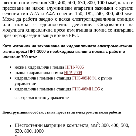
шестостенни сечения 300, 400, 500, 630, 800, 1000 мм², както и
пресоване на някои алуминиеви апаратни зажимки с кръгли
сечения тип А2А и А4А сечения 150, 185, 240, 300, 400 мм².
Може да работи заедно с всяка електрогидравлична станция
или помпа с еднопосочно действие. Свързването на
модулната хидравлична преса към външна помпа се извършва
чрез бързоразединяваща връзка БРС.
Като източник на захранване на хидравличната електромонтажна
ръчна преса ПРГ-1000 е необходима външна помпа с работно
налягане 700 атм:
ножна хидравлична помпа
НГН-7006
ръчна хидравлична помпа
НГР-7009
хидравлична помпена станция
ГНС-08И8Ф1
с ръчно
управление
хидравлична помпена станция
ГНС-08МН1Э5
с
електромагнитно управление
Конструктивни особености на пресата за електромонтажни работи
2
Шестостенни матрици в комплекта, мм
: 300, 400, 500,
630, 800, 1000