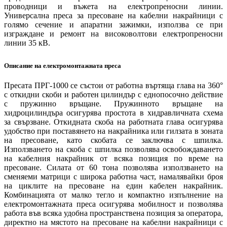
проводници и въжета на електропреносни линии.
Универсална преса за пресоване на кабелни накрайници с
голямо сечение и апаратни зажимки, използва се при
изграждане и ремонт на високоволтови електропреносни
линии 35 кВ.
Описание на електромонтажната преса
Пресата ПРГ-1000 се състои от работна въртяща глава на 360°
с откидни скоби и работен цилиндър с еднопосочно действие
с пружинно връщане. Пружинното връщане на
хидроцилиндъра осигурява простота в хидравличната схема
за свързване. Откидната скоба на работната глава осигурява
удобство при поставянето на накрайника или гилзата в зоната
на пресоване, като скобата се заключва с шпилка.
Използването на скоба с шпилка позволява освобождаването
на кабелния накрайник от всяка позиция по време на
пресоване. Силата от 60 тона позволява използването на
сменяеми матрици с широка работна част, намалявайки броя
на циклите на пресоване на един кабелен накрайник.
Комбинацията от малко тегло и компактно изпълнение на
електромонтажната преса осигурява мобилност и позволява
работа във всяка удобна пространствена позиция за оператора,
директно на мястото на пресоване на кабелни накрайници с