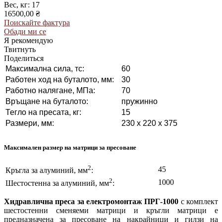
Вес, кг: 17
16500,00 ₴
Поискайте фактура
Обади ми се
Я рекомендую
Твитнуть
Поделиться
Максимална сила, тс:
60
Работен ход на буталото, мм:
30
Работно налягане, МПа:
70
Връщане на буталото:
пружинно
Тегло на пресата, кг:
15
Размери, мм:
230 x 220 x 375
Максимален размер на матрици за пресоване
2
45
Кръгла за алуминий, мм
:
2
1000
Шестостенна за алуминий, мм
:
Хидравлична преса за електромонтаж ПРГ-1000
с комплект
шестостенни сменяеми матрици и кръгли матрици е
предназначена за пресоване на накрайници и гилзи на