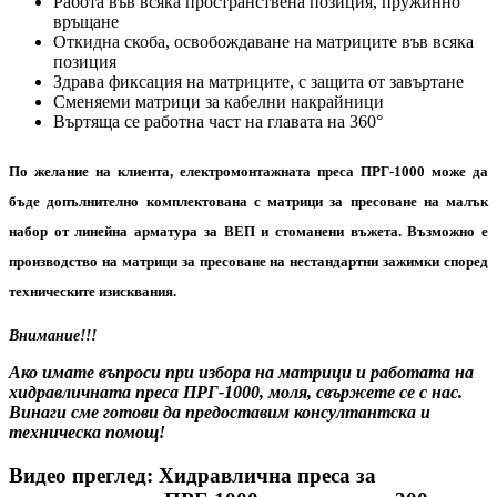
Работа във всяка пространствена позиция, пружинно
връщане
Откидна скоба, освобождаване на матриците във всяка
позиция
Здрава фиксация на матриците, с защита от завъртане
Сменяеми матрици за кабелни накрайници
Въртяща се работна част на главата на 360°
По желание на клиента, електромонтажната преса ПРГ-1000 може да
бъде допълнително комплектована с матрици за пресоване на малък
набор от линейна арматура за ВЕП и стоманени въжета. Възможно е
производство на матрици за пресоване на нестандартни зажимки според
техническите изисквания.
Внимание!!!
Ако имате въпроси при избора на матрици и работата на
хидравличната преса
ПРГ-1000
, моля, свържете се с нас.
Винаги сме готови да предоставим консултантска и
техническа помощ!
Видео преглед: Хидравлична преса за