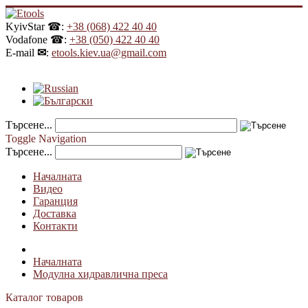
KyivStar ☎:
+38 (068) 422 40 40
Vodafone ☎:
+38 (050) 422 40 40
E-mail
✉
:
etools.kiev.ua@gmail.com
Търсене...
Toggle Navigation
Търсене...
Началната
Видео
Гаранция
Доставка
Контакти
Началната
Модулна хидравлична преса
Каталог товаров