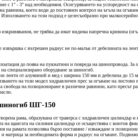
ане с 1° - 3° над необходимия. Осигуряването на успоредност н
 на равнина, което води до постоянен контрол на ъгъла на огъван
а. Използването на този подход е целесъобразно при малкосерий
 изкривявания, не трябва да имат видима напречна кривина (огъ
е извършва с вътрешен радиус не по-малък от дебелината на лент
плоатация до поява на пукнатини и повреда на шинопровода. За 
 на специализирано оборудване за шиногиб.
ни ленти от алуминий и мед с ширина 150 мм и дебелина до 15 м
лзването на този модел хидравличен прес за огъване на листов
ва свобода на позициониране в различни равнини, като пресът р
расли.
 шиногиб ШГ-150
атворена рама, образувана от траверса с хидравличен цилиндър 
та на щангата на силовия цилиндър се осъществява с винтов фи
я на рамата позволява бързо поставяне / изваждане и позициони
 и матрица за необходимата форма и радиус на огъване. Подвиж