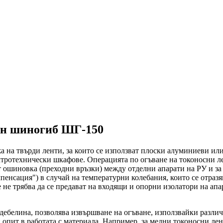
ен шиногиб ШГ-150
а на твърди ленти, за които се използват плоски алуминиеви и
тротехнически шкафове. Операцията по огъване на токоносни л
от ошиновка (преходни връзки) между отделни апарати на РУ и з
пенсация") в случай на температурни колебания, които се отраз
е трябва да се предават на входящи и опорни изолатори на апара
 дебелина, позволява извършване на огъване, използвайки разл
опит в работата с материала. Например, за медни токоносни лен