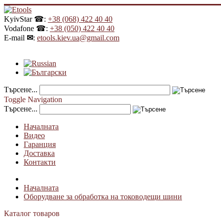
KyivStar ☎:
+38 (068) 422 40 40
Vodafone ☎:
+38 (050) 422 40 40
E-mail
✉
:
etools.kiev.ua@gmail.com
Търсене...
Toggle Navigation
Търсене...
Началната
Видео
Гаранция
Доставка
Контакти
Началната
Оборудване за обработка на тоководещи шини
Каталог товаров