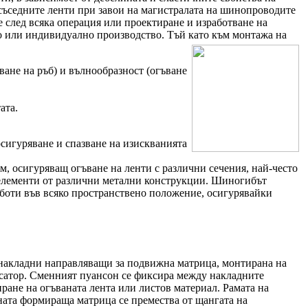
а съседните ленти при завои на магистралата на шинопроводите
е след всяка операция или проектиране и изработване на
но или индивидуално производство. Тъй като към монтажа на
ване на ръб) и вълнообразност (огъване
ата.
осигуряване и спазване на изискванията
м, осигуряващ огъване на ленти с различни сечения, най-често
и елементи от различни метални конструкции. Шиногибът
аботи във всяко пространствено положение, осигурявайки
и накладни направляващи за подвижна матрица, монтирана на
ксатор. Сменният пуансон се фиксира между накладните
ране на огъваната лента или листов материал. Рамата на
ната формираща матрица се премества от щангата на