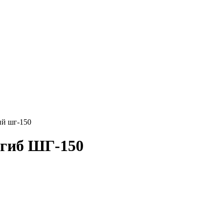
й шг-150
огиб ШГ-150