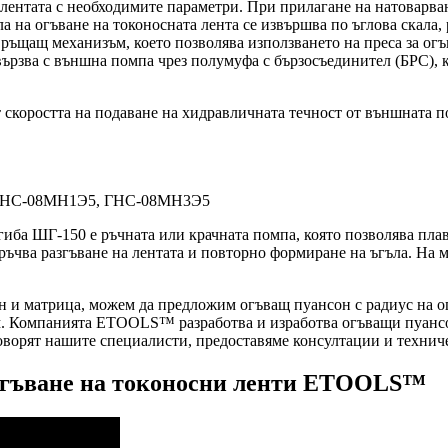
ентата с необходимите параметри. При прилагане на натоварване
ла на огъване на токоносната лента се извършва по ъглова скала
ъщащ механизъм, което позволява използването на преса за огъ
ързва с външна помпа чрез полумуфа с бързосъединител (БРС), ко
т скоростта на подаване на хидравличната течност от външната 
5, ГНС-08МН1Э5, ГНС-08МН3Э5
ба ШГ-150 е ръчната или крачната помпа, която позволява плав
поръчва разгъване на лентата и повторно формиране на ъгъла. На
 и матрица, можем да предложим огъващ пуансон с радиус на ог
м. Компанията ETOOLS™ разработва и изработва огъващи пуансо
ворят нашите специалисти, предоставяме консултации и технич
 огъване на токоносни ленти ETOOLS™