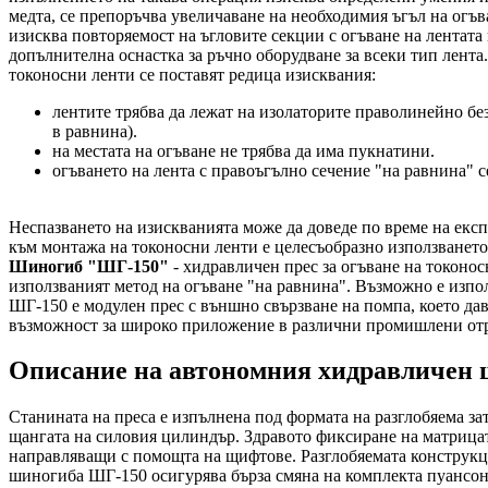
медта, се препоръчва увеличаване на необходимия ъгъл на огъв
изисква повторяемост на ъгловите секции с огъване на лентата
допълнителна оснастка за ръчно оборудване за всеки тип лент
токоносни ленти се поставят редица изисквания:
лентите трябва да лежат на изолаторите праволинейно без
в равнина).
на местата на огъване не трябва да има пукнатини.
огъването на лента с правоъгълно сечение "на равнина" с
Неспазването на изискванията може да доведе по време на екс
към монтажа на токоносни ленти е целесъобразно използването
Шиногиб "ШГ-150"
- хидравличен прес за огъване на токонос
използваният метод на огъване "на равнина". Възможно е изпо
ШГ-150 е модулен прес с външно свързване на помпа, което да
възможност за широко приложение в различни промишлени от
Описание на автономния хидравличен
Станината на преса е изпълнена под формата на разглобяема з
щангата на силовия цилиндър. Здравото фиксиране на матрица
направляващи с помощта на щифтове. Разглобяемата конструкци
шиногиба ШГ-150 осигурява бърза смяна на комплекта пуансон