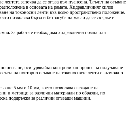
 лентата започва да се огъва към пуансона. Ъгълът на огъване
, разположена в основата на рамата. Хидравличният силов
ване на токоносни ленти във всяко пространствено положение.
ято позволява бързо и без загуба на масло да се свърже и
помпа. За работа е необходима хидравлична помпа или
но огъване, осигурявайки контролиран процес на получаване
 местата на повторно огъване на токоносните ленти е възможно
ъване 5 мм и 10 мм, което позволява свеждане на
ни и матрици за различни материали по образци, по
еска поддръжка за различни огъващи машини.