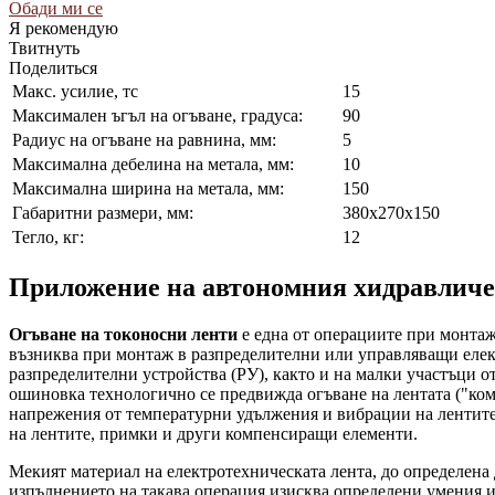
Обади ми се
Я рекомендую
Твитнуть
Поделиться
Макс. усилие, тс
15
Максимален ъгъл на огъване, градуса:
90
Радиус на огъване на равнина, мм:
5
Максимална дебелина на метала, мм:
10
Максимална ширина на метала, мм:
150
Габаритни размери, мм:
380х270х150
Тегло, кг:
12
Приложение на автономния хидравлич
Огъване на токоносни ленти
е една от операциите при монтаж
възниква при монтаж в разпределителни или управляващи елек
разпределителни устройства (РУ), както и на малки участъци 
ошиновка технологично се предвижда огъване на лентата ("ком
напрежения от температурни удължения и вибрации на лентите н
на лентите, примки и други компенсиращи елементи.
Мекият материал на електротехническата лента, до определена
изпълнението на такава операция изисква определени умения и 