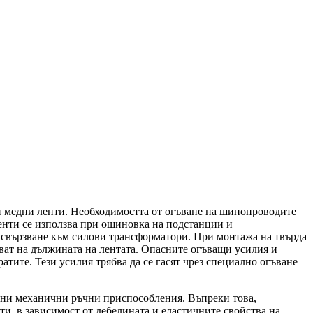
ли медни ленти. Необходимостта от огъване на шинопроводите
енти се използва при ошиновка на подстанции и
а свързване към силови трансформатори. При монтажа на твърда
яват на дължината на лентата. Опасните огъващи усилия и
тите. Тези усилия трябва да се гасят чрез специално огъване
ични механични ръчни приспособления. Въпреки това,
ти, в зависимост от дебелината и еластичните свойства на