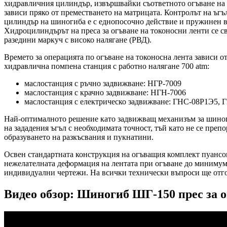
хидравличния цилиндър, извършвайки съответното огъване на л
зависи пряко от преместването на матрицата. Контролът на ъгъ
цилиндър на шиногиба е с еднопосочно действие и пружинен вр
Хидроцилиндърът на преса за огъване на токоносни ленти се св
разедини маркуч с високо налягане (РВД).
Времето за операцията по огъване на токоносна лента зависи о
хидравлична помпена станция с работно налягане 700 atm:
маслостанция с ръчно задвижване: НГР-7009
маслостанция с крачно задвижване: НГН-7006
маслостанция с електрическо задвижване: ГНС-08Р1Э
Най-оптималното решение като задвижващ механизъм за шиноги
на зададения ъгъл с необходимата точност, тъй като не се пре
образуването на разкъсвания и пукнатини.
Освен стандартната конструкция на огъващия комплект пуансон
нежелателната деформация на лентата при огъване до миниму
индивидуални чертежи. На всички технически въпроси ще отго
Видео обзор: Шиногиб ШГ-150 прес за