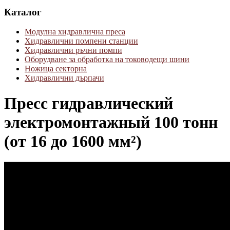
Каталог
Модулна хидравлична преса
Хидравлични помпени станции
Хидравлични ръчни помпи
Оборудване за обработка на тоководещи шини
Ножица секторна
Хидравлични дърпачи
Пресс гидравлический
электромонтажный 100 тонн
(от 16 до 1600 мм²)