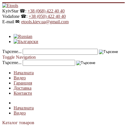
KyivStar ☎:
+38 (068) 422 40 40
Vodafone ☎:
+38 (050) 422 40 40
E-mail
✉
:
etools.kiev.ua@gmail.com
Търсене...
Toggle Navigation
Търсене...
Началната
Видео
Гаранция
Доставка
Контакти
Началната
Видео
Каталог товаров