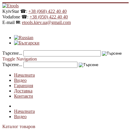
KyivStar ☎:
+38 (068) 422 40 40
Vodafone ☎:
+38 (050) 422 40 40
E-mail
✉
:
etools.kiev.ua@gmail.com
Търсене...
Toggle Navigation
Търсене...
Началната
Видео
Гаранция
Доставка
Контакти
Началната
Видео
Каталог товаров