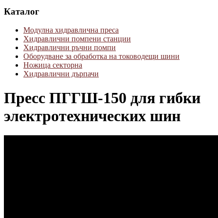
Каталог
Модулна хидравлична преса
Хидравлични помпени станции
Хидравлични ръчни помпи
Оборудване за обработка на тоководещи шини
Ножица секторна
Хидравлични дърпачи
Пресс ПГГШ-150 для гибки
электротехнических шин