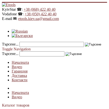
KyivStar ☎:
+38 (068) 422 40 40
Vodafone ☎:
+38 (050) 422 40 40
E-mail
✉
:
etools.kiev.ua@gmail.com
Търсене...
Toggle Navigation
Търсене...
Началната
Видео
Гаранция
Доставка
Контакти
Началната
Видео
Каталог товаров