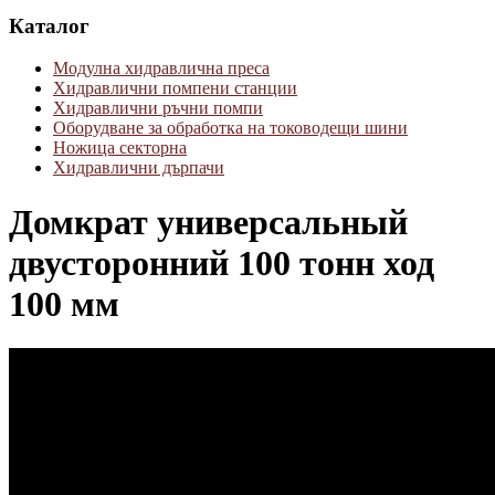
Каталог
Модулна хидравлична преса
Хидравлични помпени станции
Хидравлични ръчни помпи
Оборудване за обработка на тоководещи шини
Ножица секторна
Хидравлични дърпачи
Домкрат универсальный
двусторонний 100 тонн ход
100 мм