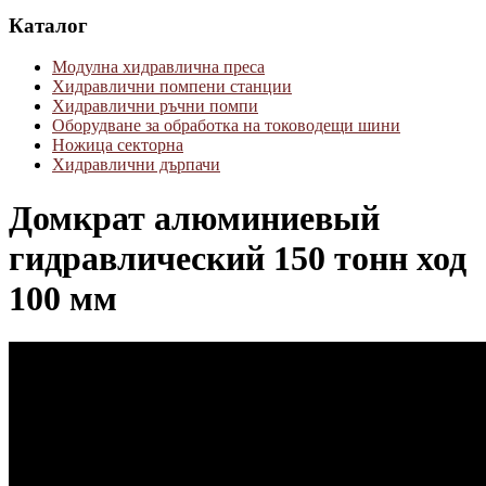
Каталог
Модулна хидравлична преса
Хидравлични помпени станции
Хидравлични ръчни помпи
Оборудване за обработка на тоководещи шини
Ножица секторна
Хидравлични дърпачи
Домкрат алюминиевый
гидравлический 150 тонн ход
100 мм