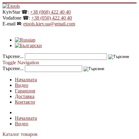
KyivStar ☎:
+38 (068) 422 40 40
Vodafone ☎:
+38 (050) 422 40 40
E-mail
✉
:
etools.kiev.ua@gmail.com
Търсене...
Toggle Navigation
Търсене...
Началната
Видео
Гаранция
Доставка
Контакти
Началната
Видео
Каталог товаров