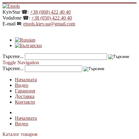
KyivStar ☎:
+38 (068) 422 40 40
Vodafone ☎:
+38 (050) 422 40 40
E-mail
✉
:
etools.kiev.ua@gmail.com
Търсене...
Toggle Navigation
Търсене...
Началната
Видео
Гаранция
Доставка
Контакти
Началната
Видео
Каталог товаров