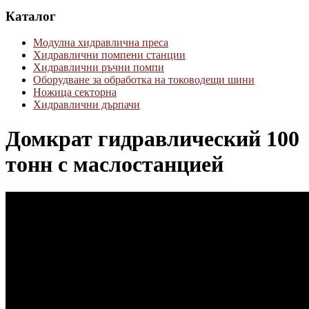
Каталог
Модулна хидравлична преса
Хидравлични помпени станции
Хидравлични ръчни помпи
Оборудване за обработка на тоководещи шини
Ножица секторна
Хидравлични дърпачи
Домкрат гидравлический 100
тонн с маслостанцией