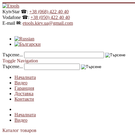
KyivStar ☎:
+38 (068) 422 40 40
Vodafone ☎:
+38 (050) 422 40 40
E-mail
✉
:
etools.kiev.ua@gmail.com
Търсене...
Toggle Navigation
Търсене...
Началната
Видео
Гаранция
Доставка
Контакти
Началната
Видео
Каталог товаров