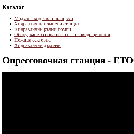
Каталог
Модулна хидравлична преса
Хидравлични помпени станции
Хидравлични ръчни помпи
Оборудване за обработка на тоководещи шини
Ножица секторна
Хидравлични дърпачи
Опрессовочная станция - ET