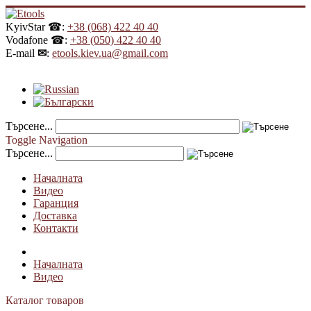
KyivStar ☎:
+38 (068) 422 40 40
Vodafone ☎:
+38 (050) 422 40 40
E-mail
✉
:
etools.kiev.ua@gmail.com
Търсене...
Toggle Navigation
Търсене...
Началната
Видео
Гаранция
Доставка
Контакти
Началната
Видео
Каталог товаров