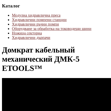
Каталог
Модулна хидравлична преса
Хидравлични помпени станции
Хидравлични ръчни помпи
Оборудване за обработка на тоководещи шини
Ножица секторна
Хидравлични дърпачи
Домкрат кабельный
механический ДМК-5
ETOOLS™