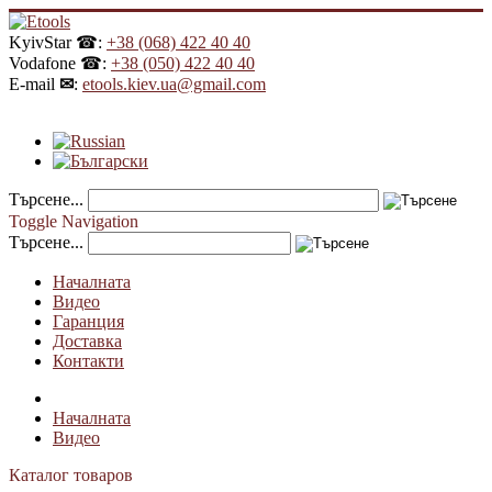
KyivStar ☎:
+38 (068) 422 40 40
Vodafone ☎:
+38 (050) 422 40 40
E-mail
✉
:
etools.kiev.ua@gmail.com
Търсене...
Toggle Navigation
Търсене...
Началната
Видео
Гаранция
Доставка
Контакти
Началната
Видео
Каталог товаров