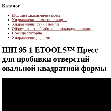
Каталог
Модулна хидравлична преса
Хидравлични помпени станции
Хидравлични ръчни помпи
Оборудване за обработка на тоководещи шини
Ножица секторна
Хидравлични дърпачи
ШП 95 1 ETOOLS™ Пресс
для пробивки отверстий
овальной квадратной формы