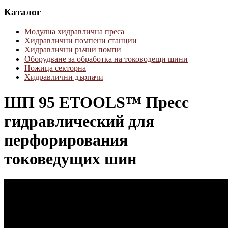
Каталог
Модулна хидравлична преса
Хидравлични помпени станции
Хидравлични ръчни помпи
Оборудване за обработка на тоководещи шини
Ножица секторна
Хидравлични дърпачи
ШП 95 ETOOLS™ Пресс
гидравлический для
перфорирования
токоведущих шин