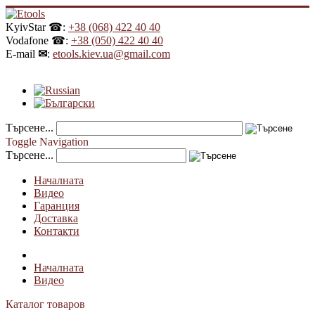
KyivStar ☎:
+38 (068) 422 40 40
Vodafone ☎:
+38 (050) 422 40 40
E-mail
✉
:
etools.kiev.ua@gmail.com
Търсене...
Toggle Navigation
Търсене...
Началната
Видео
Гаранция
Доставка
Контакти
Началната
Видео
Каталог товаров